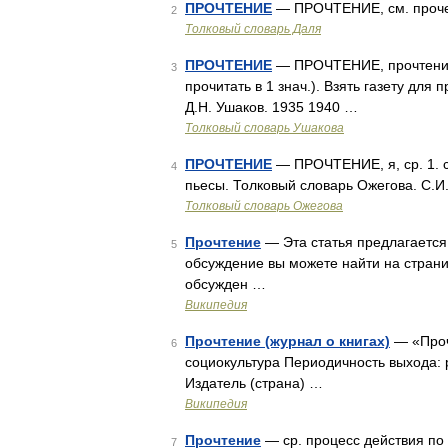
ПРОЧТЕНИЕ
— ПРОЧТЕНИЕ, см. прочес
2
Толковый словарь Даля
ПРОЧТЕНИЕ
— ПРОЧТЕНИЕ, прочтения, м
3
прочитать в 1 знач.). Взять газету для
Д.Н. Ушаков. 1935 1940 …
Толковый словарь Ушакова
ПРОЧТЕНИЕ
— ПРОЧТЕНИЕ, я, ср. 1. см
4
пьесы. Толковый словарь Ожегова. С.И
Толковый словарь Ожегова
Прочтение
— Эта статья предлагается
5
обсуждение вы можете найти на страни
обсужден …
Википедия
Прочтение (журнал о книгах)
— «Проч
6
социокультура Периодичность выхода: р
Издатель (страна) …
Википедия
Прочтение
— ср. процесс действия по 
7