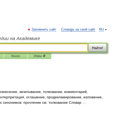
Запомнить сайт
Словарь на свой сайт
RU
едии на Академике
Найти!
Книги
Игры ⚽
изнесение, зачитывание, толкование, комментарий,
 интерпретация, оглашение, продекламирование, изложение,
х синонимов. прочтение см. толкование Словар …