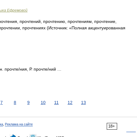
зыка Ефремовой
очтения, прочтений, прочтению, прочтениям, прочтение,
прочтении, прочтениях (Источник: «Полная акцентуированная
н. прочте/ния, Р. прочте/ний …
7
8
9
10
11
12
13
ка
,
Реклама на сайте
18+