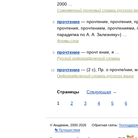
2000 …
Современный толковый словарь русского я
прочтение
— прочтение, прочтения, пр
8
прочтения, прочтением, прочтениями, 
парадигма по А. А. Зализняку») …
Формы слов
прочтение
— прочт ение, я …
9
Русский орфографический словарь
прочтение
— (2 с), Пр. о прочте/нии; м
10
Орфографический словарь русского языка
Страницы
Следующая
→
1
2
3
4
5
6
© Академик, 2000-2026
Обратная связь:
Техподдерж
👣 Путешествия