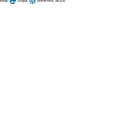
omla,
Drupal,
WordPress, MODx.